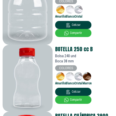
COLORES
Amarillo
Blanco
Cristal
Cotizar
Compartir
BOTELLA 250
cc
B
Bolsa 240 und
Boca 38 mm
COLORES
Amarillo
Blanco
Cristal
Marron
Cotizar
Compartir
BOTELLA CILÍNDRICA 3900